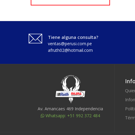
Tiene alguna consulta?
ventas@perusi.com.pe
afruth02@hotmail.com
Inf
Quie
Info
Polít
Av. Amancaes 469 Independencia
Whatsapp: +51 992 372 484
Térm