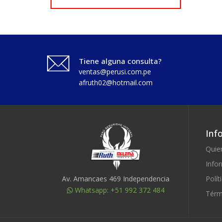
Tiene alguna consulta?
ventas@perusi.com.pe
afruth02@hotmail.com
Inf
Quie
Info
Polít
Av. Amancaes 469 Independencia
Whatsapp: +51 992 372 484
Térm