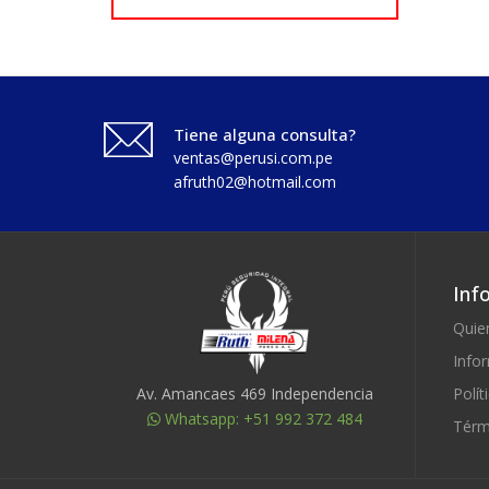
Tiene alguna consulta?
ventas@perusi.com.pe
afruth02@hotmail.com
Inf
Quie
Info
Polít
Av. Amancaes 469 Independencia
Whatsapp: +51 992 372 484
Térm