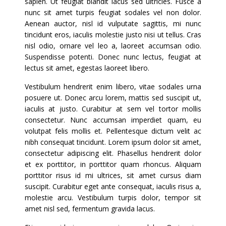
sapien. Ut feugiat blandit lacus sed ultricies. Fusce a
nunc sit amet turpis feugiat sodales vel non dolor.
Aenean auctor, nisl id vulputate sagittis, mi nunc
tincidunt eros, iaculis molestie justo nisi ut tellus. Cras
nisl odio, ornare vel leo a, laoreet accumsan odio.
Suspendisse potenti. Donec nunc lectus, feugiat at
lectus sit amet, egestas laoreet libero.
Vestibulum hendrerit enim libero, vitae sodales urna
posuere ut. Donec arcu lorem, mattis sed suscipit ut,
iaculis at justo. Curabitur at sem vel tortor mollis
consectetur. Nunc accumsan imperdiet quam, eu
volutpat felis mollis et. Pellentesque dictum velit ac
nibh consequat tincidunt. Lorem ipsum dolor sit amet,
consectetur adipiscing elit. Phasellus hendrerit dolor
et ex porttitor, in porttitor quam rhoncus. Aliquam
porttitor risus id mi ultrices, sit amet cursus diam
suscipit. Curabitur eget ante consequat, iaculis risus a,
molestie arcu. Vestibulum turpis dolor, tempor sit
amet nisl sed, fermentum gravida lacus.